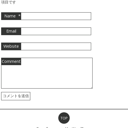
項目です
Name
*
Email
Website
Comment
TOP