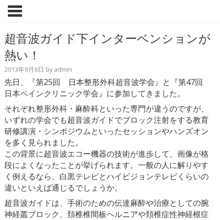
超音波ガイド下インターベンションが
熱い！
2013年9月6日
by
admin
先日、『第25回 日本整形外科超音波学会』と『第47回
日本ペインクリニック学会』に参加してきました。
それぞれ整形外科・麻酔科といった専門が違うのですが、
いずれの学会でも超音波ガイドでブロック注射をする教育
研修講演・シンポジウムといったセッションやハンズオン
を多く見られました。
この背景に超音波エコー機器の技術が進歩して、画像が格
段によくなったことが挙げられます。一般の人に解りやす
く例えるなら、白黒テレビとハイビジョンテレビくらいの
違いといえば通じるでしょうか。
超音波ガイドは、手術のための伝達麻酔や治療としての腕
神経叢ブロック、頚椎椎間板ヘルニアや頚椎症性神経根症