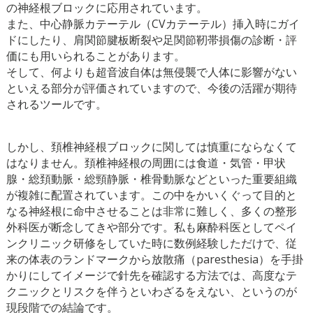
の神経根ブロックに応用されています。
また、中心静脈カテーテル（CVカテーテル）挿入時にガイ
ドにしたり、肩関節腱板断裂や足関節靭帯損傷の診断・評
価にも用いられることがあります。
そして、何よりも超音波自体は無侵襲で人体に影響がない
といえる部分が評価されていますので、今後の活躍が期待
されるツールです。
しかし、頚椎神経根ブロックに関しては慎重にならなくて
はなりません。頚椎神経根の周囲には食道・気管・甲状
腺・総頚動脈・総頸静脈・椎骨動脈などといった重要組織
が複雑に配置されています。この中をかいくぐって目的と
なる神経根に命中させることは非常に難しく、多くの整形
外科医が断念してきや部分です。私も麻酔科医としてペイ
ンクリニック研修をしていた時に数例経験しただけで、従
来の体表のランドマークから放散痛（paresthesia）を手掛
かりにしてイメージで針先を確認する方法では、高度なテ
クニックとリスクを伴うといわざるをえない、というのが
現段階での結論です。